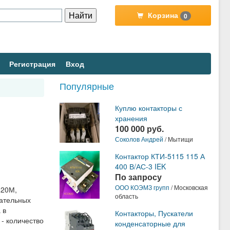
Корзина
0
Регистрация
Вход
Популярные
Куплю контакторы с
хранения
100 000 руб.
Соколов Андрей
/ Мытищи
Контактор КТИ-5115 115 А
400 В/АС-3 IEK
По запросу
ООО КОЭМЗ групп
/ Московская
-20М,
область
гательных
 в
Контакторы, Пускатели
- количество
конденсаторные для