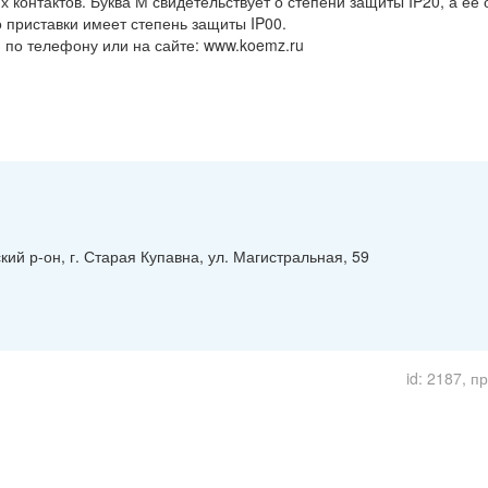
контактов. Буква М свидетельствует о степени защиты IP20, а её 
о приставки имеет степень защиты IP00.
 по телефону или на сайте: www.koemz.ru
ий р-он, г. Старая Купавна, ул. Магистральная, 59
id: 2187, п