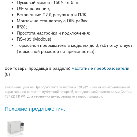
Пусковой момент 150% от 5Гц.
U/F управление;
Встроенные ПИД-регулятор и ПЛК;
Монтаж на стандартную DIN-рейку;
IP20;
Простота настройки и подключения;
RS-485 (Modbus);
Тормозной прерыватель в моделях до 3,7кВт отсутствует
(тормозной резистор не применяется).
Все товары продавца в разделе:
Частотные преобразователи
(8)
Указанная цена на Преобразователь частоты ESQ-210, носит ознакомительный
характер и не является публичной офертой, определяемой положениями Статьи
437 (2) ГК РФ. Для уточнения цены, отправте запрос продавцу.
Похожие предложения: