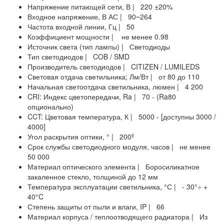
Напряжение питающей сети, В | 220 ±20%
Входное напряжение, В АС | 90~264
Частота входной линии, Гц | 50
Коэффициент мощности | не менее 0.98
Источник света (тип лампы) | Светодиоды
Тип светодиодов | COB / SMD
Производитель светодиодов | CITIZEN / LUMILEDS
Световая отдача светильника; Лм/Вт | от 80 до 110
Начальная светоотдача светильника, люмен | 4 200
CRI: Индекс цветопередачи, Ra | 70 - (Ra80
опционально)
CCT: Цветовая температура, К | 5000 - [доступны 3000 /
4000]
Угол раскрытия оптики, ° | 200º
Срок службы светодиодного модуля, часов | не менее
50 000
Материал оптического элемента | Боросиликатное
закаленное стекло, толщиной до 12 мм
Температура эксплуатации светильника, °С | - 30°÷ +
40°C
Степень защиты от пыли и влаги, IP | 66
Материал корпуса / теплоотводящего радиатора | Из