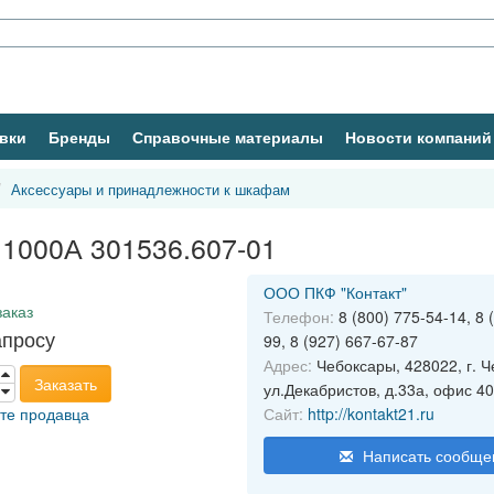
вки
Бренды
Справочные материалы
Новости компаний
Аксессуары и принадлежности к шкафам
000А 301536.607-01
ООО ПКФ "Контакт"
заказ
Телефон:
8 (800) 775-54-14, 8 
апросу
99, 8 (927) 667-67-87
Адрес:
Чебоксары, 428022, г. Ч
Заказать
ул.Декабристов, д.33а, офис 4
йте продавца
Сайт:
http://kontakt21.ru
Написать сообще