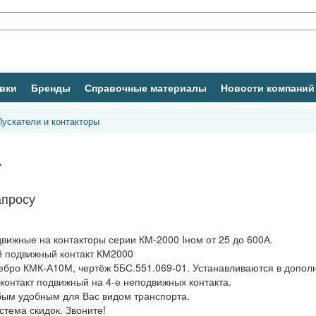
вки
Бренды
Справочные материалы
Новости компаний
Пускатели и контакторы
А
апросу
вижные на контакторы серии КМ-2000 Iном от 25 до 600А.
 подвижный контакт КМ2000
ебро КМК-А10М, чертёж 5БС.551.069-01. Устанавливаются в допол
н контакт подвижный на 4-е неподвижных контакта.
бым удобным для Вас видом транспорта.
стема скидок. Звоните!