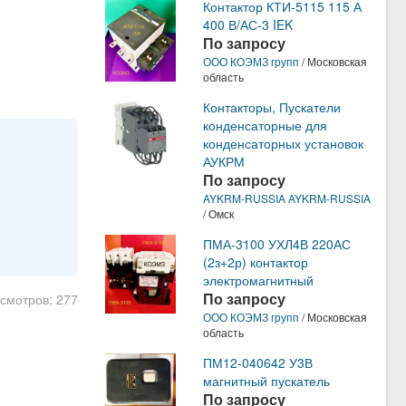
Контактор КТИ-5115 115 А
400 В/АС-3 IEK
По запросу
ООО КОЭМЗ групп
/ Московская
область
Контакторы, Пускатели
конденсаторные для
конденсаторных установок
АУКРМ
По запросу
AYKRM-RUSSIA AYKRM-RUSSIA
/ Омск
ПМА-3100 УХЛ4В 220АС
(2з+2р) контактор
электромагнитный
По запросу
осмотров: 277
ООО КОЭМЗ групп
/ Московская
область
ПМ12-040642 У3В
магнитный пускатель
По запросу