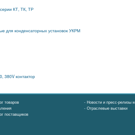
серии КТ, ТК, ТР
ные для конденсаторных установок УКРМ
0, 380V контактор
ог товаров
Новости и пресс-релизы 
вления
Отраслевые выставки
ог поставщиков