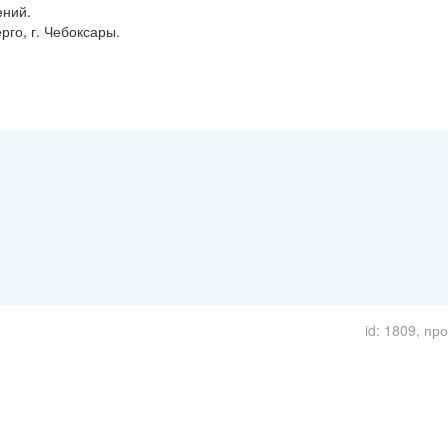
ений.
го, г. Чебоксары.
id: 1809, пр