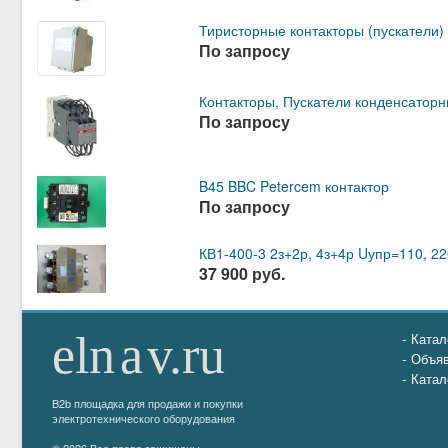
Тиристорные контакторы (пускатели) 
По запросу
Контакторы, Пускатели конденсатор
По запросу
B45 BBC Petercem контактор
По запросу
КВ1-400-3 2з+2р, 4з+4р Uупр=110, 22
37 900 руб.
Катал
Объя
Катал
B2b площадка для продажи и покупки
электротехнического оборудования