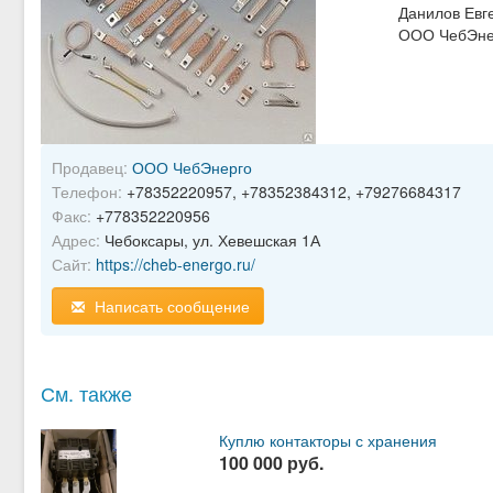
Данилов Евг
ООО ЧебЭнер
Продавец:
ООО ЧебЭнерго
Телефон:
+78352220957, +78352384312, +79276684317
Факс:
+778352220956
Адрес:
Чебоксары, ул. Хевешская 1А
Сайт:
https://cheb-energo.ru/
Написать сообщение
См. также
Куплю контакторы с хранения
100 000 руб.