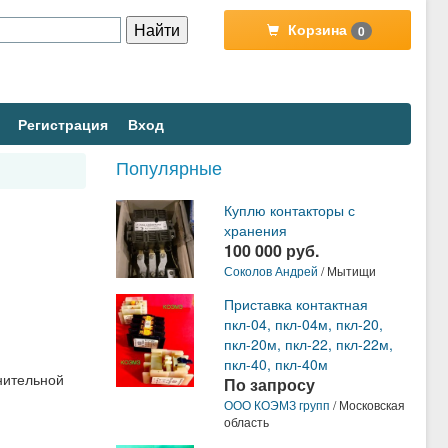
Корзина
0
Регистрация
Вход
Популярные
Куплю контакторы с
хранения
100 000 руб.
Соколов Андрей
/ Мытищи
Приставка контактная
пкл-04, пкл-04м, пкл-20,
пкл-20м, пкл-22, пкл-22м,
пкл-40, пкл-40м
нительной
По запросу
ООО КОЭМЗ групп
/ Московская
область